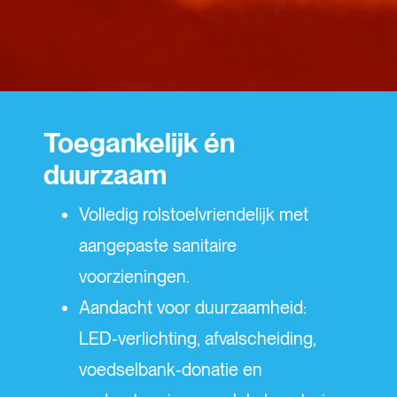
Toegankelijk én
duurzaam
Volledig rolstoelvriendelijk met
aangepaste sanitaire
voorzieningen.
Aandacht voor duurzaamheid:
LED‑verlichting, afvalscheiding,
voedselbank‑donatie en