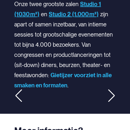
Onze twee grootste zalen
Studio 1
(1030 m²)
en
Studio 2 (1.000 m²)
zijn
apart of samen inzetbaar, van intieme
sessies tot grootschalige evenementen
tot bijna 4.000 bezoekers. Van
congressen en productlanceringen tot
(sit-down) diners, beurzen, theater- en
feestavonden:
Gietijzer voorziet in alle
smaken en formaten
.
ing
Sitting dinner
Eat