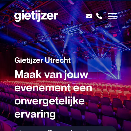
Gietijzer Utrecht
Maak van jouw
evenement een
onvergetelijke
ervaring